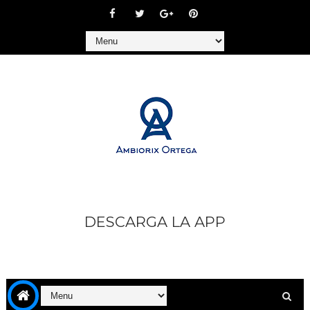
DESCARGA LA APP
https://play.google.com/store/apps/details?
id=com.goodbarber.ambiorixortega1&hl=es_AR