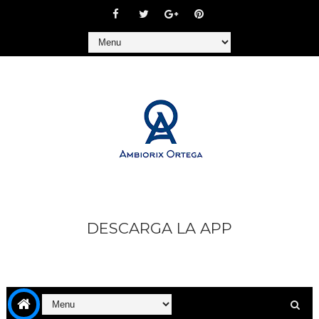
DESCARGA LA APP
https://play.google.com/store/apps/details?
id=com.goodbarber.ambiorixortega1&hl=es_AR