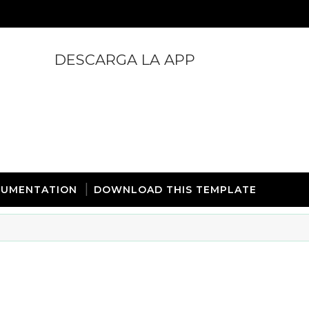
DESCARGA LA APP
https://play.google.com/store/apps/details?id=com.
UMENTATION
DOWNLOAD THIS TEMPLATE