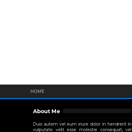
HOME
About Me
Duis autem vel eum iriure dolor in hendrerit in
vulputate velit esse molestie consequat, vel