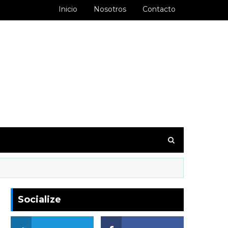
Inicio
Nosotros
Contacto
goodbarber.ambiorixortega1&hl=es_AR
Socialize