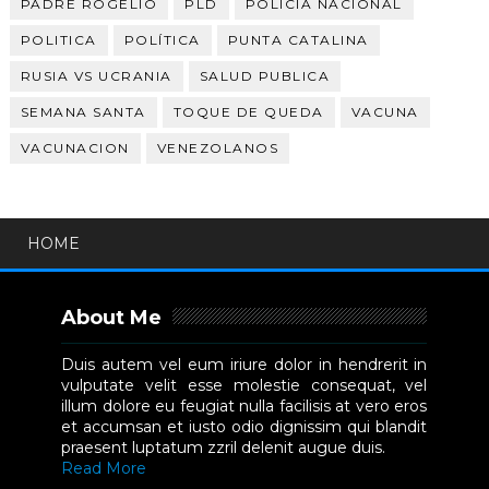
PADRE ROGELIO
PLD
POLICIA NACIONAL
POLITICA
POLÍTICA
PUNTA CATALINA
RUSIA VS UCRANIA
SALUD PUBLICA
SEMANA SANTA
TOQUE DE QUEDA
VACUNA
VACUNACION
VENEZOLANOS
HOME
About Me
Duis autem vel eum iriure dolor in hendrerit in
vulputate velit esse molestie consequat, vel
illum dolore eu feugiat nulla facilisis at vero eros
et accumsan et iusto odio dignissim qui blandit
praesent luptatum zzril delenit augue duis.
Read More