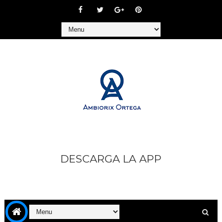
DESCARGA LA APP
https://play.google.com/store/apps/details?
id=com.goodbarber.ambiorixortega1&hl=es_AR