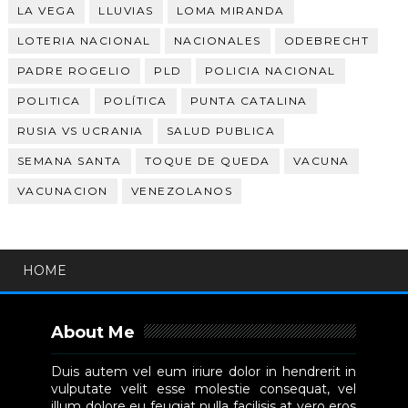
LA VEGA
LLUVIAS
LOMA MIRANDA
LOTERIA NACIONAL
NACIONALES
ODEBRECHT
PADRE ROGELIO
PLD
POLICIA NACIONAL
POLITICA
POLÍTICA
PUNTA CATALINA
RUSIA VS UCRANIA
SALUD PUBLICA
SEMANA SANTA
TOQUE DE QUEDA
VACUNA
VACUNACION
VENEZOLANOS
HOME
About Me
Duis autem vel eum iriure dolor in hendrerit in
vulputate velit esse molestie consequat, vel
illum dolore eu feugiat nulla facilisis at vero eros