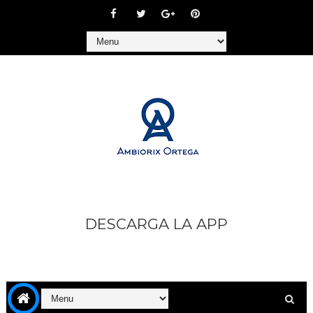
DESCARGA LA APP
https://play.google.com/store/apps/details?
id=com.goodbarber.ambiorixortega1&hl=es_AR