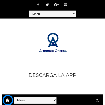
DESCARGA LA APP
https://play.google.com/store/apps/details?
id=com.goodbarber.ambiorixortega1&hl=es_AR