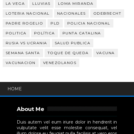
LA VEGA
LLUVIAS
LOMA MIRANDA
LOTERIA NACIONAL
NACIONALES
ODEBRECHT
PADRE ROGELIO
PLD
POLICIA NACIONAL
POLITICA
POLÍTICA
PUNTA CATALINA
RUSIA VS UCRANIA
SALUD PUBLICA
SEMANA SANTA
TOQUE DE QUEDA
VACUNA
VACUNACION
VENEZOLANOS
HOME
About Me
Duis autem vel eum iriure dolor in hendrerit in
vulputate velit esse molestie consequat, vel
illum dolore eu feugiat nulla facilisis at vero eros