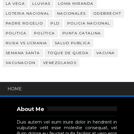
LA VEGA
LLUVIAS
LOMA MIRANDA
LOTERIA NACIONAL
NACIONALES
ODEBRECHT
PADRE ROGELIO
PLD
POLICIA NACIONAL
POLITICA
POLÍTICA
PUNTA CATALINA
RUSIA VS UCRANIA
SALUD PUBLICA
SEMANA SANTA
TOQUE DE QUEDA
VACUNA
VACUNACION
VENEZOLANOS
HOME
About Me
Duis autem vel eum iriure dolor in hendrerit in
vulputate velit esse molestie consequat, vel
illum dolore eu feugiat nulla facilisis at vero eros