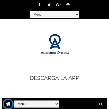
DESCARGA LA APP
https://play.google.com/store/apps/details?
id=com.goodbarber.ambiorixortega1&hl=es_AR