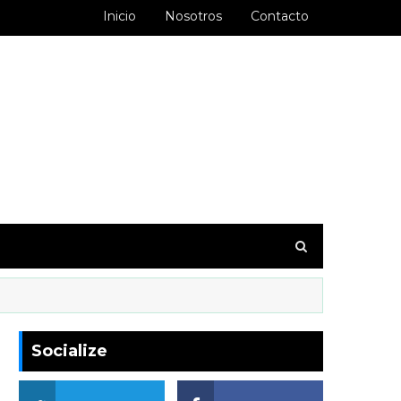
Inicio
Nosotros
Contacto
goodbarber.ambiorixortega1&hl=es_AR
Socialize