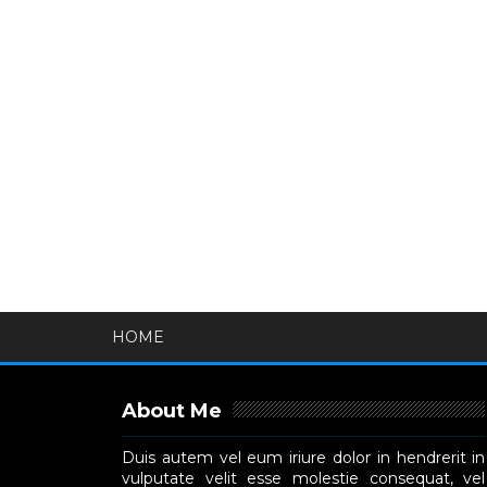
HOME
About Me
Duis autem vel eum iriure dolor in hendrerit in
vulputate velit esse molestie consequat, vel