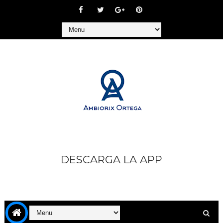
DESCARGA LA APP
https://play.google.com/store/apps/details?
id=com.goodbarber.ambiorixortega1&hl=es_AR