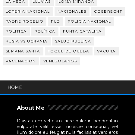
LA VEGA
LLUVIAS
LOMA MIRANDA
LOTERIA NACIONAL
NACIONALES
ODEBRECHT
PADRE ROGELIO
PLD
POLICIA NACIONAL
POLITICA
POLÍTICA
PUNTA CATALINA
RUSIA VS UCRANIA
SALUD PUBLICA
SEMANA SANTA
TOQUE DE QUEDA
VACUNA
VACUNACION
VENEZOLANOS
HOME
About Me
Duis autem vel eum iriure dolor in hendrerit in
vulputate velit esse molestie consequat, vel
illum dolore eu feugiat nulla facilisis at vero eros