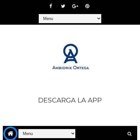
DESCARGA LA APP
https://play.google.com/store/apps/details?
id=com.goodbarber.ambiorixortega1&hl=es_AR