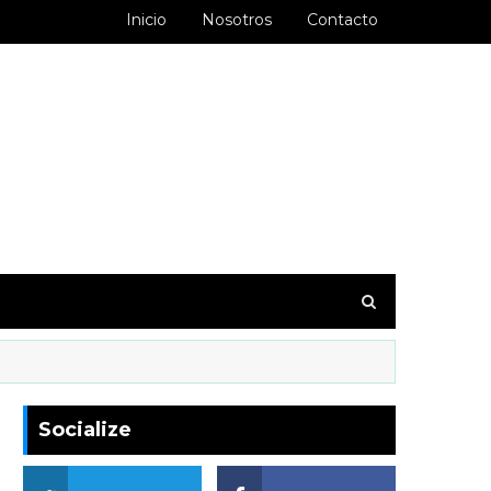
Inicio
Nosotros
Contacto
goodbarber.ambiorixortega1&hl=es_AR
Socialize