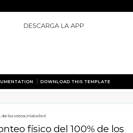
DESCARGA LA APP
https://play.google.com/store/apps/details?id=com.
UMENTATION
DOWNLOAD THIS TEMPLATE
 de los votos
Unlabelled
onteo físico del 100% de los