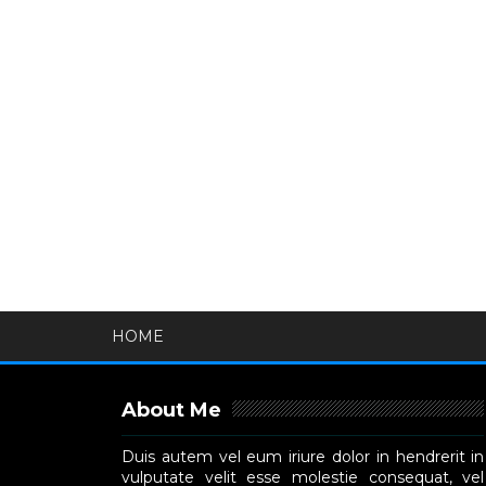
HOME
About Me
Duis autem vel eum iriure dolor in hendrerit in
vulputate velit esse molestie consequat, vel