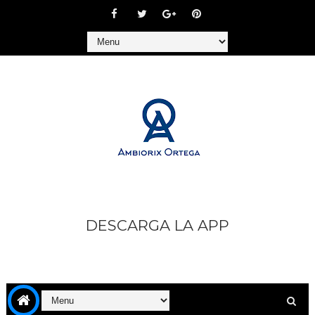
DESCARGA LA APP
https://play.google.com/store/apps/details?
id=com.goodbarber.ambiorixortega1&hl=es_AR