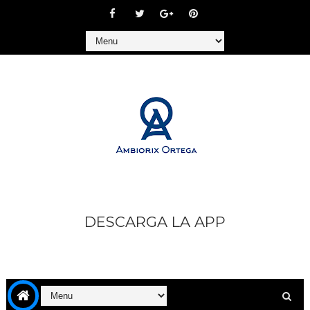
DESCARGA LA APP
https://play.google.com/store/apps/details?
id=com.goodbarber.ambiorixortega1&hl=es_AR