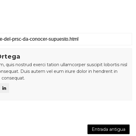
Ortega
 quis nostrud exerci tation ullamcorper suscipit lobortis nisl
sequat. Duis autem vel eum iriure dolor in hendrerit in
e consequat.
Entrada antigua