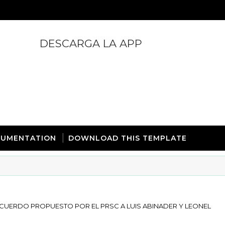
DESCARGA LA APP
https://play.google.com/store/apps/details?id=com.
UMENTATION
DOWNLOAD THIS TEMPLATE
CUERDO PROPUESTO POR EL PRSC A LUIS ABINADER Y LEONEL