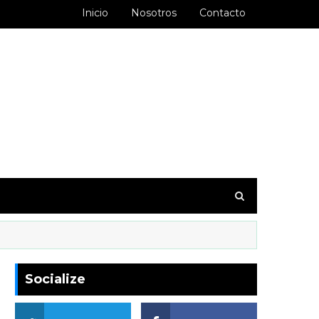
Inicio
Nosotros
Contacto
goodbarber.ambiorixortega1&hl=es_AR
Socialize