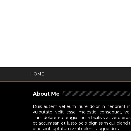
HOME
About Me
Duis autem vel eum iriure dolor in hendrerit in
vulputate velit esse molestie consequat, vel
illum dolore eu feugiat nulla facilisis at vero eros
et accumsan et iusto odio dignissim qui blandit
praesent luptatum zzril delenit augue duis.