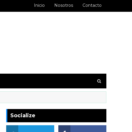
Inicio
Nosotros
Contacto
goodbarber.ambiorixortega1&hl=es_AR
Socialize