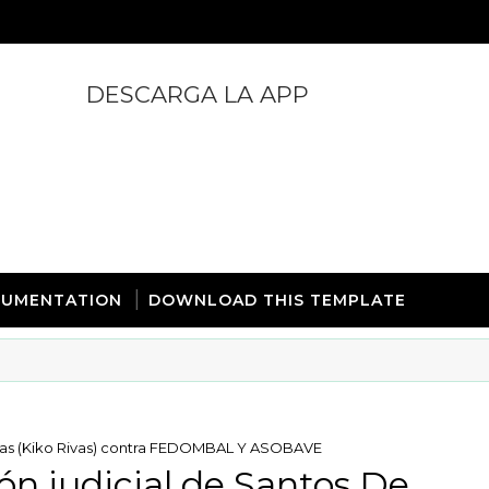
DESCARGA LA APP
https://play.google.com/store/apps/details?id=com.
UMENTATION
DOWNLOAD THIS TEMPLATE
Rivas (Kiko Rivas) contra FEDOMBAL Y ASOBAVE
ón judicial de Santos De