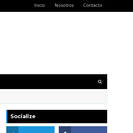
Inicio
Nosotros
Contacto
goodbarber.ambiorixortega1&hl=es_AR
Socialize