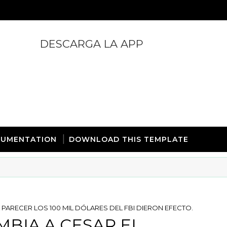
DESCARGA LA APP
https://play.google.com/store/apps/details?id=com.
UMENTATION
DOWNLOAD THIS TEMPLATE
PARECER LOS 100 MIL DÓLARES DEL FBI DIERON EFECTO.
BIA A CESAR EL