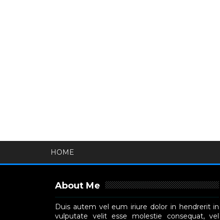
HOME
About Me
Duis autem vel eum iriure dolor in hendrerit in
vulputate velit esse molestie consequat, vel