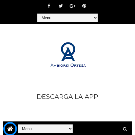
DESCARGA LA APP
https://play.google.com/store/apps/details?
id=com.goodbarber.ambiorixortega1&hl=es_AR