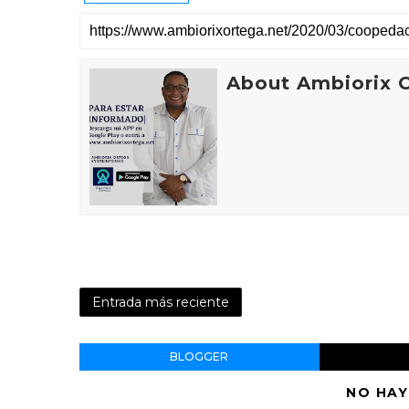
About Ambiorix 
Entrada más reciente
BLOGGER
NO HAY