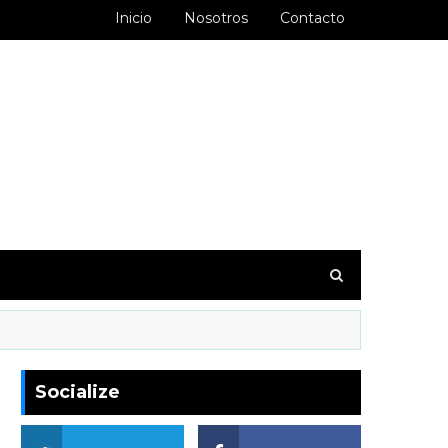
Inicio
Nosotros
Contacto
goodbarber.ambiorixortega1&hl=es_AR
Socialize