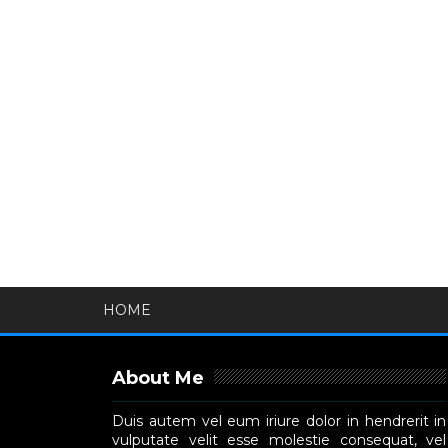
HOME
About Me
Duis autem vel eum iriure dolor in hendrerit in
vulputate velit esse molestie consequat, vel