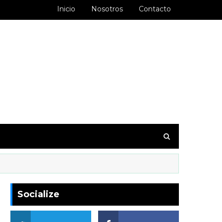
Inicio
Nosotros
Contacto
goodbarber.ambiorixortega1&hl=es_AR
Socialize