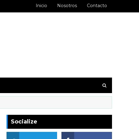
Inicio
Nosotros
Contacto
goodbarber.ambiorixortega1&hl=es_AR
Socialize