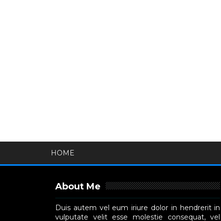
HOME
About Me
Duis autem vel eum iriure dolor in hendrerit in
vulputate velit esse molestie consequat, vel