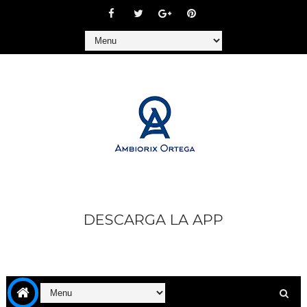
DESCARGA LA APP
https://play.google.com/store/apps/details?
id=com.goodbarber.ambiorixortega1&hl=es_AR