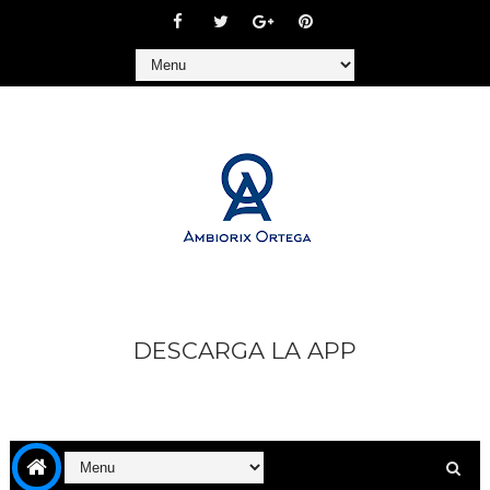
DESCARGA LA APP
https://play.google.com/store/apps/details?
id=com.goodbarber.ambiorixortega1&hl=es_AR