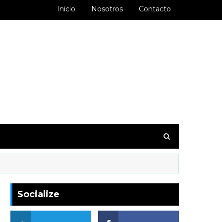
Inicio
Nosotros
Contacto
goodbarber.ambiorixortega1&hl=es_AR
Socialize