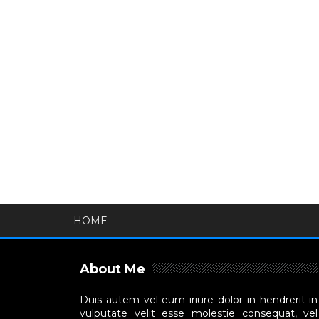
HOME
About Me
Duis autem vel eum iriure dolor in hendrerit in
vulputate velit esse molestie consequat, vel