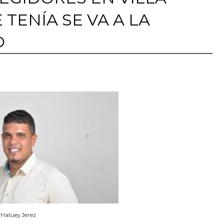
 TENÍA SE VA A LA
O
Hatuey Jerez