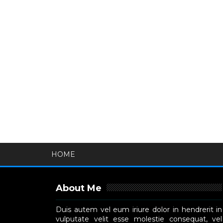
HOME
About Me
Duis autem vel eum iriure dolor in hendrerit in
vulputate velit esse molestie consequat, vel