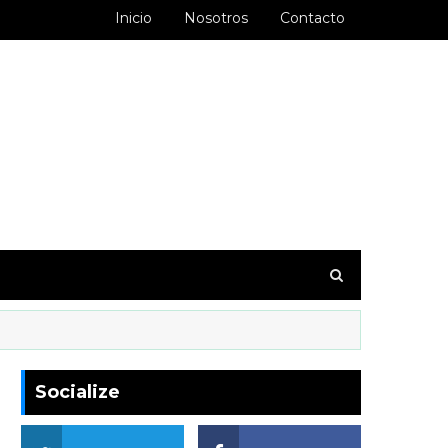
Inicio
Nosotros
Contacto
goodbarber.ambiorixortega1&hl=es_AR
Socialize