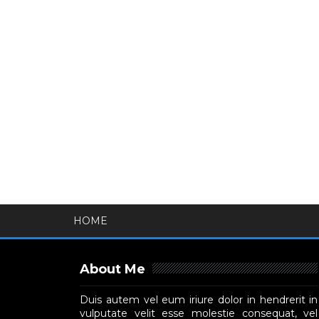
HOME
About Me
Duis autem vel eum iriure dolor in hendrerit in
vulputate velit esse molestie consequat, vel