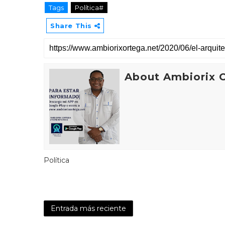
Tags
Política#
Share This
About Ambiorix 
Política
Entrada más reciente