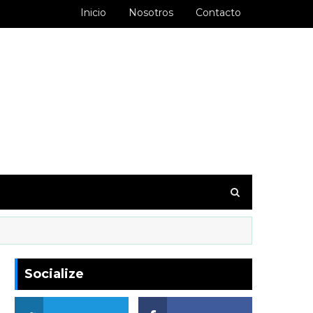
Inicio
Nosotros
Contacto
goodbarber.ambiorixortega1&hl=es_AR
Socialize