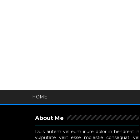
HOME
About Me
Duis autem vel eum iriure dolor in hendrerit in
vulputate velit esse molestie consequat, vel