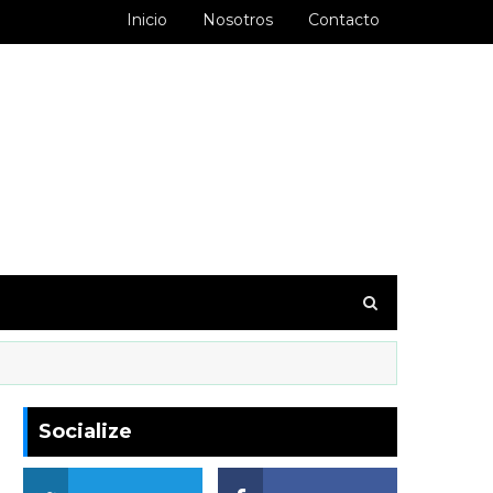
Inicio
Nosotros
Contacto
goodbarber.ambiorixortega1&hl=es_AR
Socialize