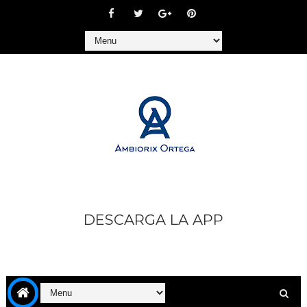
DESCARGA LA APP
https://play.google.com/store/apps/details?
id=com.goodbarber.ambiorixortega1&hl=es_AR