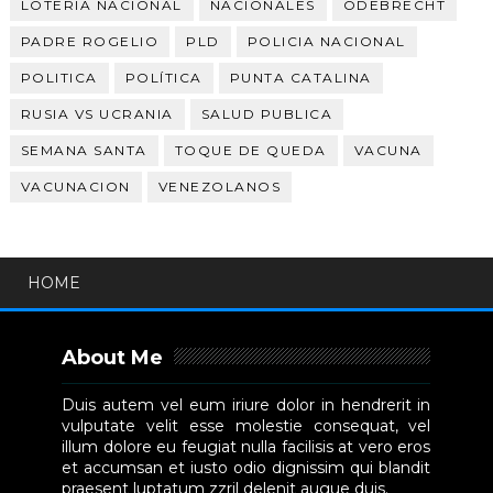
LOTERIA NACIONAL
NACIONALES
ODEBRECHT
PADRE ROGELIO
PLD
POLICIA NACIONAL
POLITICA
POLÍTICA
PUNTA CATALINA
RUSIA VS UCRANIA
SALUD PUBLICA
SEMANA SANTA
TOQUE DE QUEDA
VACUNA
VACUNACION
VENEZOLANOS
HOME
About Me
Duis autem vel eum iriure dolor in hendrerit in
vulputate velit esse molestie consequat, vel
illum dolore eu feugiat nulla facilisis at vero eros
et accumsan et iusto odio dignissim qui blandit
praesent luptatum zzril delenit augue duis.