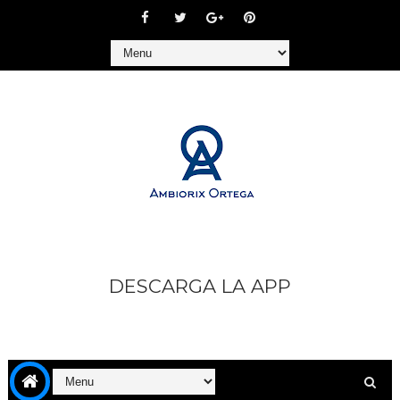
DESCARGA LA APP
https://play.google.com/store/apps/details?
id=com.goodbarber.ambiorixortega1&hl=es_AR