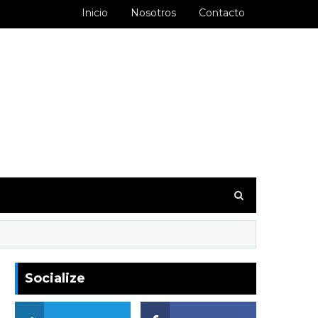
Inicio
Nosotros
Contacto
goodbarber.ambiorixortega1&hl=es_AR
Socialize