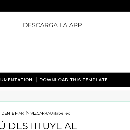
DESCARGA LA APP
https://play.google.com/store/apps/details?id=com.
UMENTATION
DOWNLOAD THIS TEMPLATE
IDENTE MARTÍN VIZCARRA
Unlabelled
 DESTITUYE AL