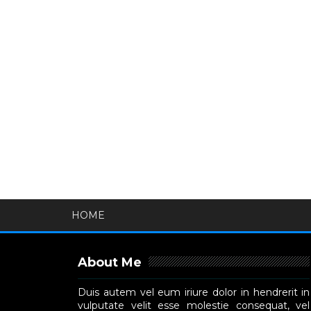
HOME
About Me
Duis autem vel eum iriure dolor in hendrerit in
vulputate velit esse molestie consequat, vel