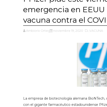
emergencia en EEUU pa
vacuna contra el COV
Ambiorix Ortega
noviembre 19, 2020
,VACUNA
La empresa de biotecnología alemana BioNTech, q
con el gigante farmacéutico estadounidense Pfizer