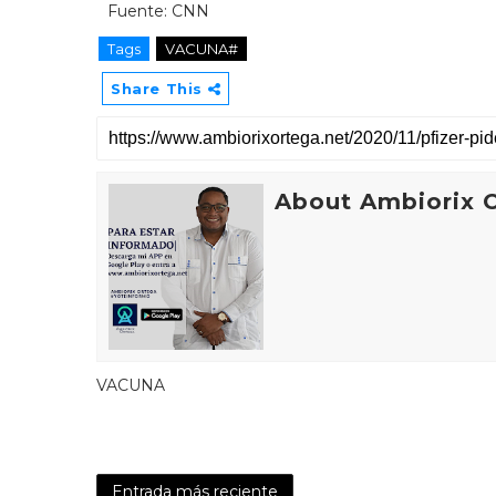
Fuente: CNN
Tags
VACUNA#
Share This
About Ambiorix 
VACUNA
Entrada más reciente