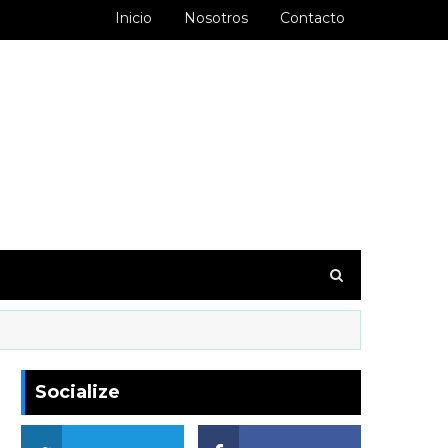
Inicio
Nosotros
Contacto
goodbarber.ambiorixortega1&hl=es_AR
Socialize