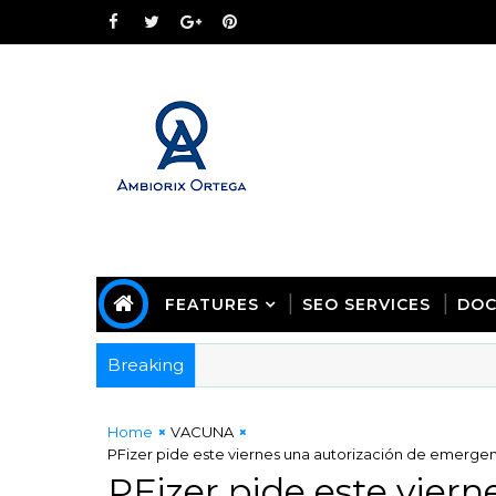
FEATURES
SEO SERVICES
DOC
Breaking
Home
VACUNA
PFizer pide este viernes una autorización de emergenc
PFizer pide este viern