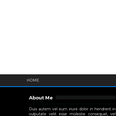
HOME
About Me
Duis autem vel eum iriure dolor in hendrerit in
vulputate velit esse molestie consequat, vel