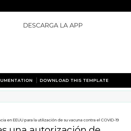
DESCARGA LA APP
https://play.google.com/store/apps/details?id=com.
UMENTATION
DOWNLOAD THIS TEMPLATE
ia en EEUU para la utilización de su vacuna contra el COVID-19
es una autorización de