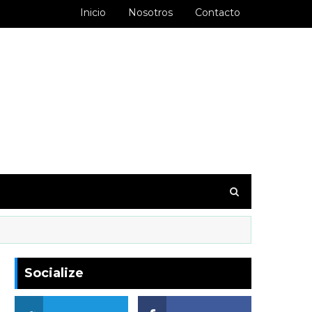
Inicio
Nosotros
Contacto
goodbarber.ambiorixortega1&hl=es_AR
Socialize