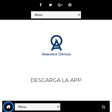
DESCARGA LA APP
https://play.google.com/store/apps/details?
id=com.goodbarber.ambiorixortega1&hl=es_AR