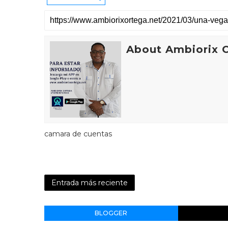
About Ambiorix 
camara de cuentas
Entrada más reciente
BLOGGER