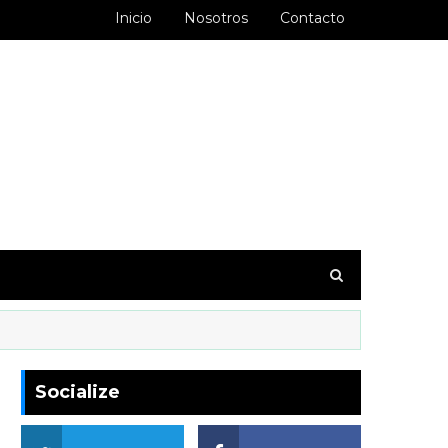
Inicio
Nosotros
Contacto
goodbarber.ambiorixortega1&hl=es_AR
Socialize