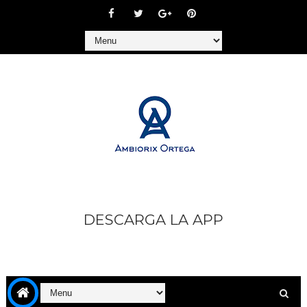
DESCARGA LA APP
https://play.google.com/store/apps/details?
id=com.goodbarber.ambiorixortega1&hl=es_AR