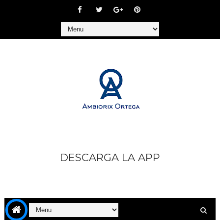
DESCARGA LA APP
https://play.google.com/store/apps/details?
id=com.goodbarber.ambiorixortega1&hl=es_AR