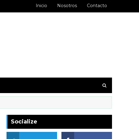
Inicio
Nosotros
Contacto
goodbarber.ambiorixortega1&hl=es_AR
Socialize